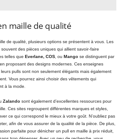
en maille de qualité
le de qualité, plusieurs options se présentent à vous. Les
uvent des pièces uniques qui allient savoir-faire
es telles que
Everlane, COS
, ou
Mango
se distinguent par
ut en proposant des designs modernes. Ces enseignes
e leurs pulls sont non seulement élégants mais également
ent. Vous pourrez ainsi choisir des vêtements qui
nt à la mode.
u
Zalando
sont également d’excellentes ressources pour
ille. Ces sites regroupent différentes marques et styles,
uver ce qui correspond le mieux à votre goût. N’oubliez pas
eter, afin de vous assurer de la qualité de la pièce. De plus,
sion parfaite pour dénicher un pull en maille à prix réduit,
g sans trop dépenser. Avec un peu de recherche, vous