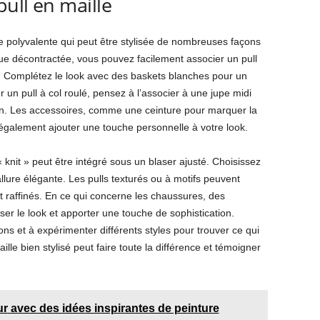
ull en maille
èce polyvalente qui peut être stylisée de nombreuses façons
ue décontractée, vous pouvez facilement associer un pull
n. Complétez le look avec des baskets blanches pour un
ur un pull à col roulé, pensez à l’associer à une jupe midi
nin. Les accessoires, comme une ceinture pour marquer la
 également ajouter une touche personnelle à votre look.
« knit » peut être intégré sous un blaser ajusté. Choisissez
ure élégante. Les pulls texturés ou à motifs peuvent
nt raffinés. En ce qui concerne les chaussures, des
er le look et apporter une touche de sophistication.
ons et à expérimenter différents styles pour trouver ce qui
lle bien stylisé peut faire toute la différence et témoigner
ur avec des idées inspirantes de peinture