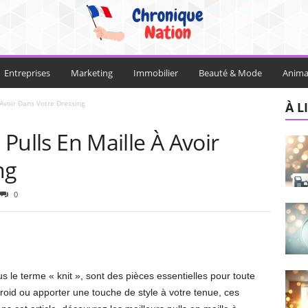
Entreprises
Marketing
Immobilier
Beauté & Mode
Anim
 Avoir Dans Votre Dressing
À L
 Pulls En Maille À Avoir
ng
0
 le terme « knit », sont des pièces essentielles pour toute
froid ou apporter une touche de style à votre tenue, ces