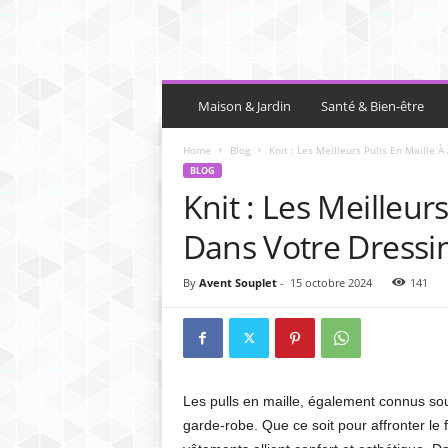
C
h
Maison & Jardin
Santé & Bien-être
r
o
Home
Blog
Knit : Les Meilleurs Pulls En Maille À
n
BLOG
i
Knit : Les Meilleurs
q
u
Dans Votre Dressi
e
N
By
Avent Souplet
-
15 octobre 2024
141
a
t
i
o
n
Les pulls en maille, également connus sous
garde-robe. Que ce soit pour affronter le 