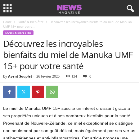
Home
Santé & Bien-être
Découvrez les incroyables bienfaits du miel de Manuka
UMF 15+ pour votre...
SANTÉ & BIEN-ÊTRE
Découvrez les incroyables
bienfaits du miel de Manuka UMF
15+ pour votre santé
By
Avent Souplet
-
26 février 2025
134
0
Le miel de Manuka UMF 15+ suscite un intérêt croissant grâce à
ses propriétés uniques et à ses nombreux bienfaits pour la santé.
Provenant de Nouvelle-Zélande, ce miel exceptionnel se distingue
non seulement par son goût délicat, mais également par ses vertus
antibactériennes et anti-inflammatoires. Cet article propose une